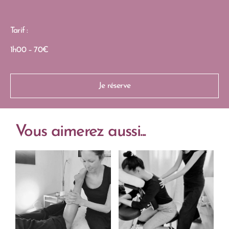
Tarif :
1h00 – 70€
Je réserve
Vous aimerez aussi...