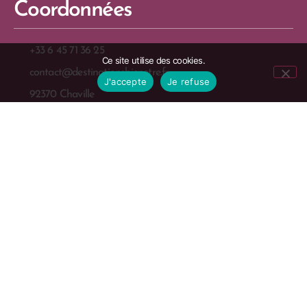
Coordonnées
+33 6 45 71 36 25
Ce site utilise des cookies.
contact@destinationsbienetre.fr
J'accepte
Je refuse
92370 Chaville
Pour femmes uniquement, sur RDV
Entrepreneur individuel
Déontologie
Les prestations n’ont aucun but thérapeutique et en raison de leur nature, ne
s’apparentent en rien, ni dans les contenus ni dans les objectifs, à la pratique de la
masso-kinésithérapie, ainsi qu’à toute pratique médicale. Les massages de bien-être
proposés ne sont pas des massages naturistes, ni tantriques, ni à caractère sexuel.
Restons en contact